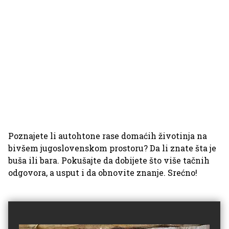
Poznajete li autohtone rase domaćih životinja na
bivšem jugoslovenskom prostoru? Da li znate šta je
buša ili bara. Pokušajte da dobijete što više tačnih
odgovora, a usput i da obnovite znanje. Srećno!