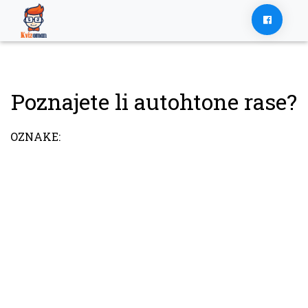
Skip
to
content
Poznajete li autohtone rase?
OZNAKE: