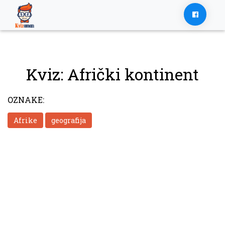
Skip
to
content
Kviz: Afrički kontinent
OZNAKE:
Afrike
geografija