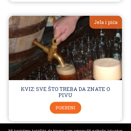
Jela i pića
KVIZ: SVE ŠTO TREBA DA ZNATE O
PIVU
POKRENI
Mi koristimo kolačiće da bismo vam omogućili najbolje iskustvo