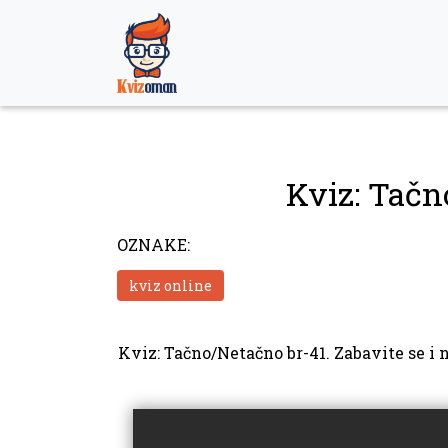
Skip
to
content
Kviz: Tačn
OZNAKE:
kviz online
Kviz: Tačno/Netačno br-41. Zabavite se i 