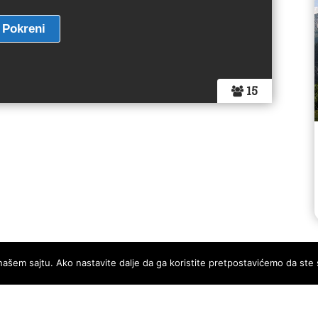
15
našem sajtu. Ako nastavite dalje da ga koristite pretpostavićemo da ste 
JA
KONTAKT