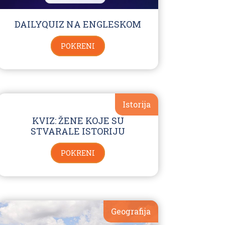
DAILYQUIZ NA ENGLESKOM
POKRENI
Istorija
KVIZ: ŽENE KOJE SU
STVARALE ISTORIJU
POKRENI
Geografija