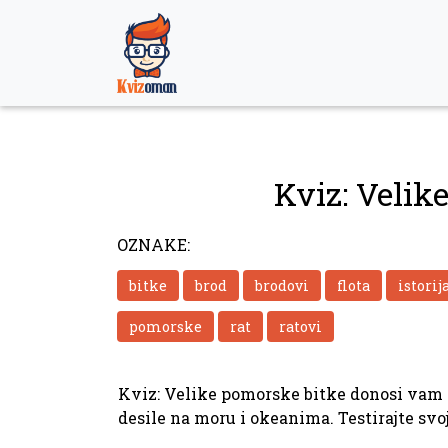
Skip
to
content
Kviz: Velik
OZNAKE:
bitke
brod
brodovi
flota
istorij
pomorske
rat
ratovi
Kviz: Velike pomorske bitke donosi vam d
desile na moru i okeanima. Testirajte svo