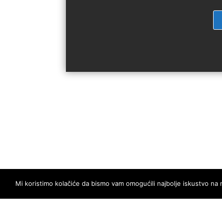
Mi koristimo kolačiće da bismo vam omogućili najbolje iskustvo na 
POLITIKA PRIVATNOSTI I PRAVILA KORIŠTEN