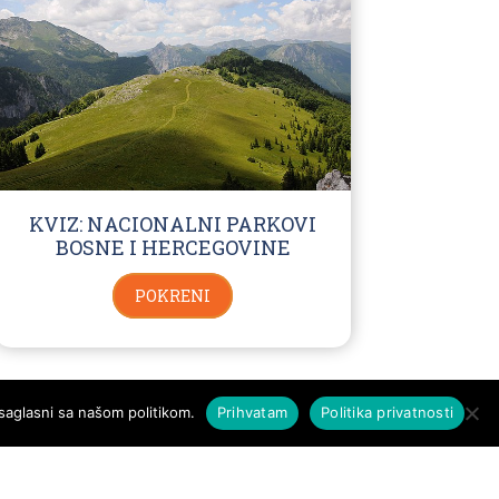
KVIZ: NACIONALNI PARKOVI
BOSNE I HERCEGOVINE
POKRENI
saglasni sa našom politikom.
Prihvatam
Politika privatnosti
SVA PRAVA ZADRŽANA - KVIZOMAN