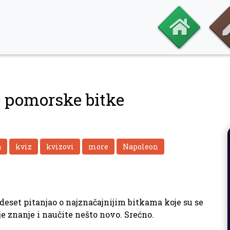
e pomorske bitke
a
kviz
kvizovi
more
Napoleon
eset pitanjao o najznačajnijim bitkama koje su se
je znanje i naučite nešto novo. Srećno.