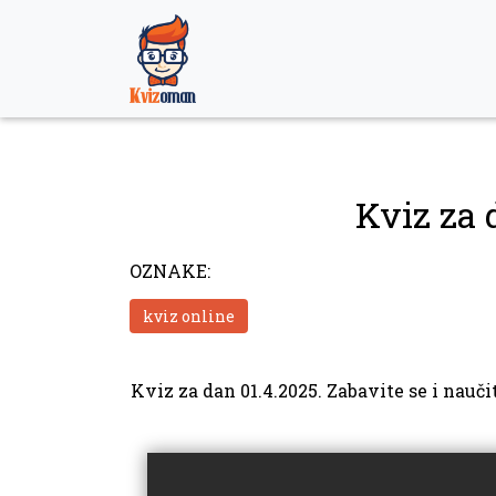
Skip
to
content
Kviz za 
OZNAKE:
kviz online
Kviz za dan 01.4.2025. Zabavite se i nauči