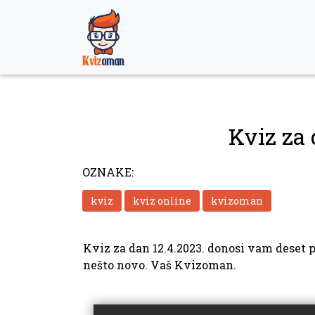
Skip
to
content
Kviz za 
OZNAKE:
kviz
kviz online
kvizoman
Kviz za dan 12.4.2023. donosi vam deset pi
nešto novo. Vaš Kvizoman.