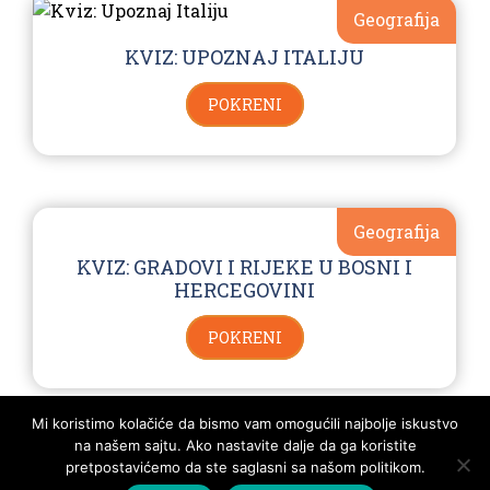
Geografija
KVIZ: UPOZNAJ ITALIJU
POKRENI
Geografija
KVIZ: GRADOVI I RIJEKE U BOSNI I
HERCEGOVINI
POKRENI
Mi koristimo kolačiće da bismo vam omogućili najbolje iskustvo
na našem sajtu. Ako nastavite dalje da ga koristite
POLITIKA PRIVATNOSTI I PRAVILA KORIŠTENJA
KONTAKT
SVA PRAVA ZADRŽANA - KVIZOMAN
pretpostavićemo da ste saglasni sa našom politikom.