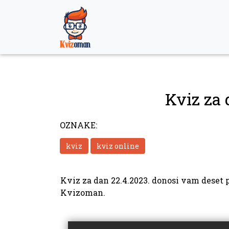
Skip
to
content
Kviz za 
OZNAKE:
kviz
kviz online
Kviz za dan 22.4.2023. donosi vam deset p
Kvizoman.