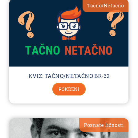
Tačno/Netačno
KVIZ: TAČNO/NETAČNO BR-32
POKRENI
Poznate ličnosti