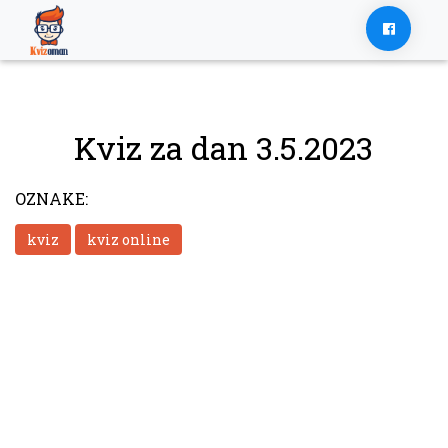
Skip
to
content
Kviz za dan 3.5.2023
OZNAKE:
kviz
kviz online