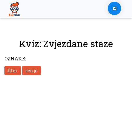
Skip
to
content
Kviz: Zvjezdane staze
OZNAKE:
film
serije