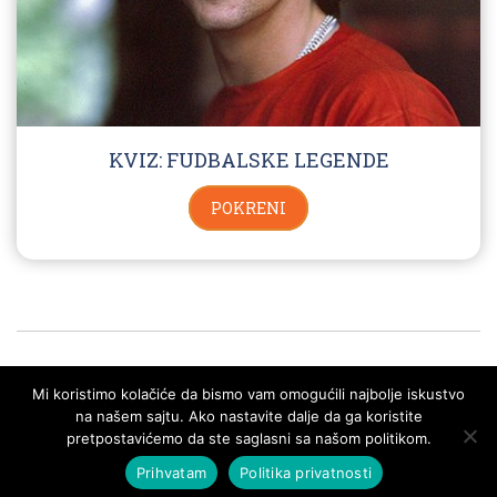
KVIZ: FUDBALSKE LEGENDE
POKRENI
Mi koristimo kolačiće da bismo vam omogućili najbolje iskustvo
na našem sajtu. Ako nastavite dalje da ga koristite
POLITIKA PRIVATNOSTI I PRAVILA KORIŠTENJA
KONTAKT
SVA PRAVA ZADRŽANA - KVIZOMAN
pretpostavićemo da ste saglasni sa našom politikom.
Prihvatam
Politika privatnosti