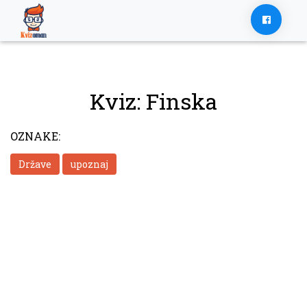
Skip
to
content
Kviz: Finska
OZNAKE:
Države
upoznaj