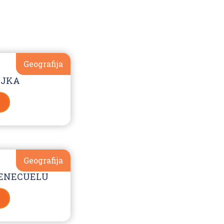
Geografija
AJKA
Geografija
VENECUELU