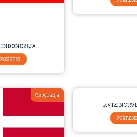
: INDONEZIJA
POKRENI
Geografija
KVIZ: NORV
POKRENI