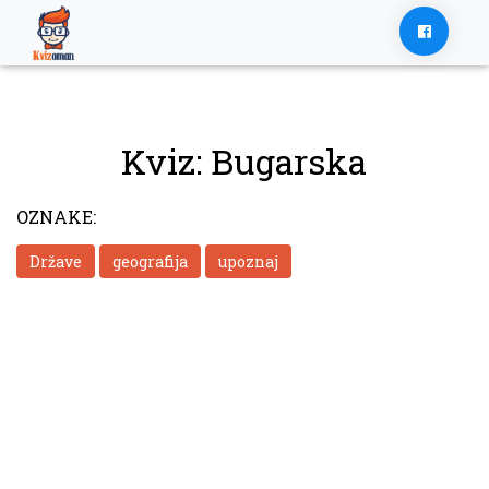
Skip
to
content
Kviz: Bugarska
OZNAKE:
Države
geografija
upoznaj