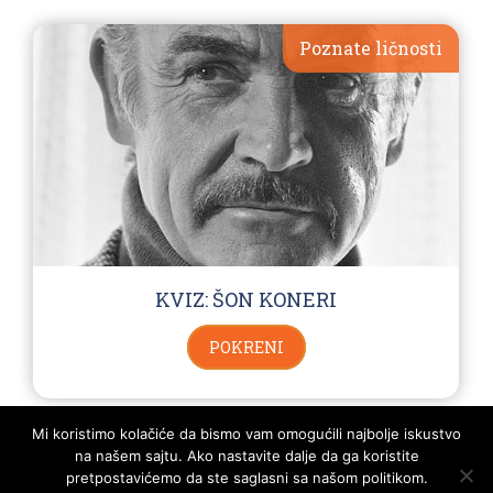
Poznate ličnosti
KVIZ: ŠON KONERI
POKRENI
Mi koristimo kolačiće da bismo vam omogućili najbolje iskustvo
na našem sajtu. Ako nastavite dalje da ga koristite
POLITIKA PRIVATNOSTI I PRAVILA KORIŠTENJA
KONTAKT
SVA PRAVA ZADRŽANA - KVIZOMAN
pretpostavićemo da ste saglasni sa našom politikom.