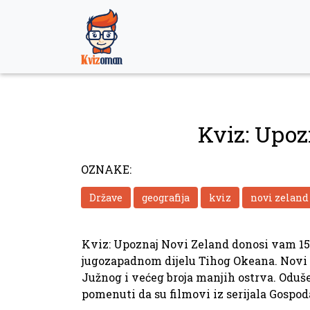
Skip
to
content
Kviz: Upoz
OZNAKE:
Države
geografija
kviz
novi zeland
Kviz: Upoznaj Novi Zeland donosi vam 15 p
jugozapadnom dijelu Tihog Okeana. Novi Z
Južnog i većeg broja manjih ostrva. Oduš
pomenuti da su filmovi iz serijala Gosp