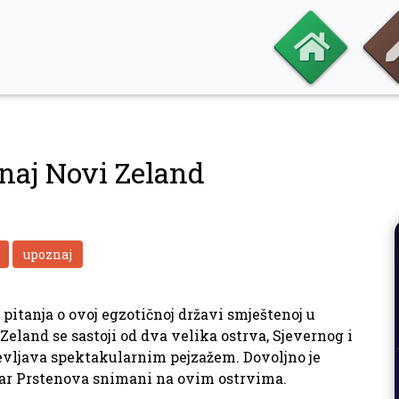
naj Novi Zeland
upoznaj
itanja o ovoj egzotičnoj državi smještenoj u
eland se sastoji od dva velika ostrva, Sjevernog i
evljava spektakularnim pejzažem. Dovoljno je
odar Prstenova snimani na ovim ostrvima.