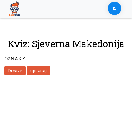
Skip
to
content
Kviz: Sjeverna Makedonija
OZNAKE:
Države
upoznaj