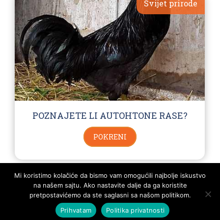
Svijet prirode
POZNAJETE LI AUTOHTONE RASE?
POKRENI
Mi koristimo kolačiće da bismo vam omogućili najbolje iskustvo
na našem sajtu. Ako nastavite dalje da ga koristite
POLITIKA PRIVATNOSTI I PRAVILA KORIŠTENJA
KONTAKT
SVA PRAVA ZADRŽANA - KVIZOMAN
pretpostavićemo da ste saglasni sa našom politikom.
Prihvatam
Politika privatnosti