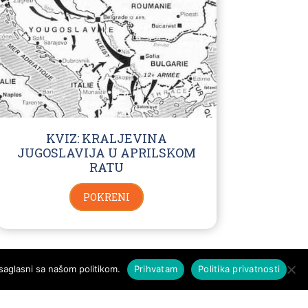
KVIZ: KRALJEVINA
JUGOSLAVIJA U APRILSKOM
RATU
POKRENI
saglasni sa našom politikom.
Prihvatam
Politika privatnosti