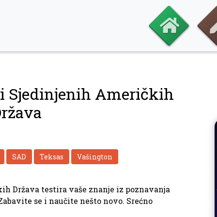
vi Sjedinjenih Američkih
ržava
SAD
Teksas
Vašington
ih Država testira vaše znanje iz poznavanja
Zabavite se i naučite nešto novo. Srećno