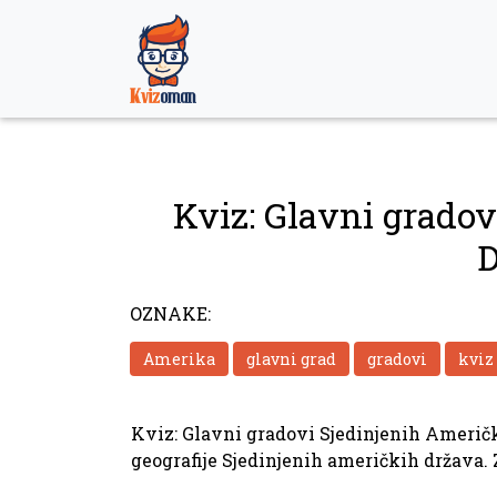
Skip
to
content
Kviz: Glavni grado
D
OZNAKE:
Amerika
glavni grad
gradovi
kviz
Kviz: Glavni gradovi Sjedinjenih Američk
geografije Sjedinjenih američkih država. 