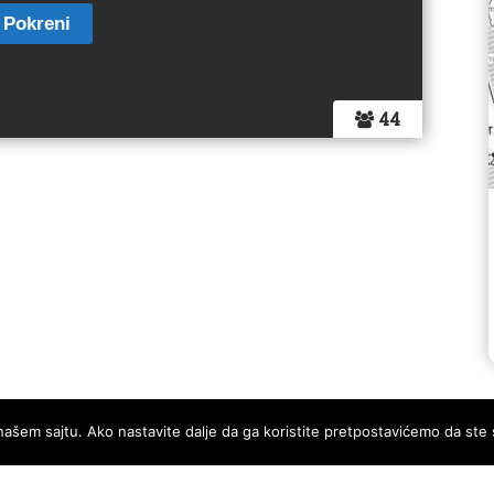
44
našem sajtu. Ako nastavite dalje da ga koristite pretpostavićemo da ste 