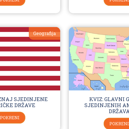
Geografija
OZNAJ SJEDINJENE
KVIZ: GLAVNI 
IČKE DRŽAVE
SJEDINJENIH A
DRŽAV
POKRENI
POKRENI