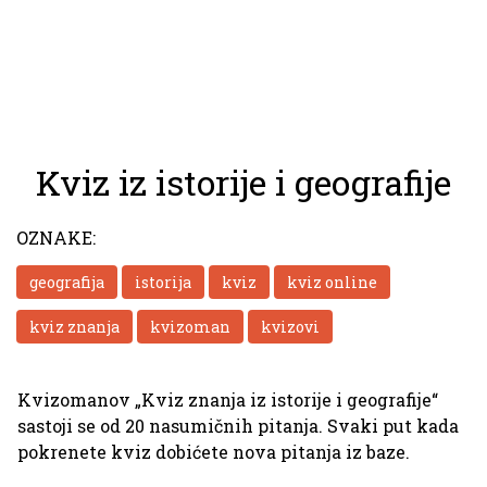
Kviz iz istorije i geografije
OZNAKE:
geografija
istorija
kviz
kviz online
kviz znanja
kvizoman
kvizovi
Kvizomanov „Kviz znanja iz istorije i geografije“
sastoji se od 20 nasumičnih pitanja. Svaki put kada
pokrenete kviz dobićete nova pitanja iz baze.