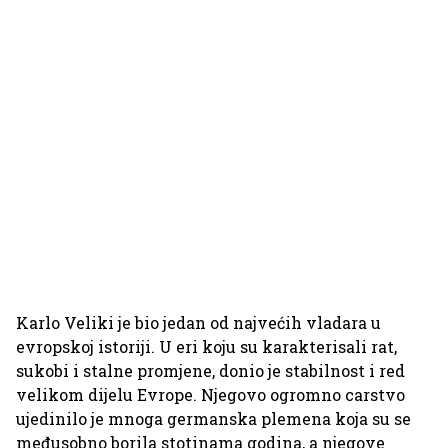
Karlo Veliki je bio jedan od najvećih vladara u
evropskoj istoriji. U eri koju su karakterisali rat,
sukobi i stalne promjene, donio je stabilnost i red
velikom dijelu Evrope. Njegovo ogromno carstvo
ujedinilo je mnoga germanska plemena koja su se
međusobno borila stotinama godina, a njegove