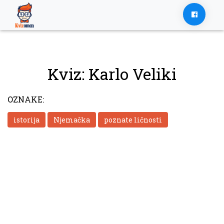
Skip
to
content
Kviz: Karlo Veliki
OZNAKE:
istorija
Njemačka
poznate ličnosti