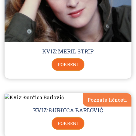
KVIZ: MERIL STRIP
POKRENI
Poznate ličnosti
KVIZ: ĐURĐICA BARLOVIĆ
POKRENI