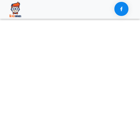
Skip
to
content