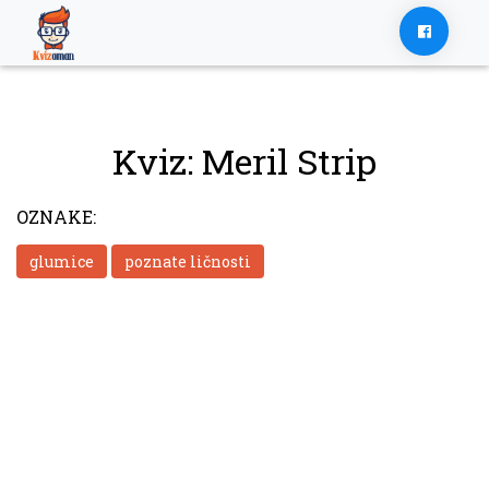
Skip
to
content
Kviz: Meril Strip
OZNAKE:
glumice
poznate ličnosti