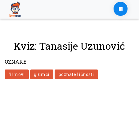
Skip
to
content
Kviz: Tanasije Uzunović
OZNAKE:
filmovi
glumci
poznate ličnosti