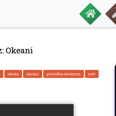
z: Okeani
e
okean
okeani
plovidba okeanom
svet