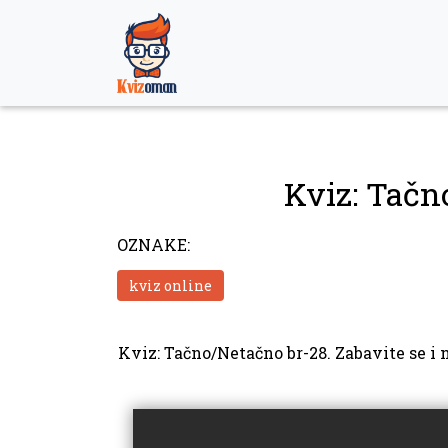
Skip
to
content
Kviz: Tačn
OZNAKE:
kviz online
Kviz: Tačno/Netačno br-28. Zabavite se i 