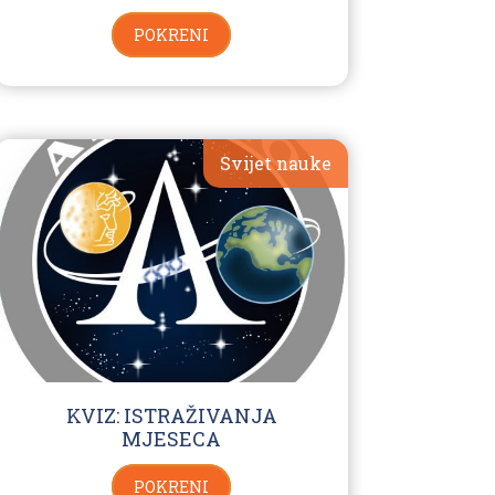
POKRENI
Svijet nauke
KVIZ: ISTRAŽIVANJA
MJESECA
POKRENI