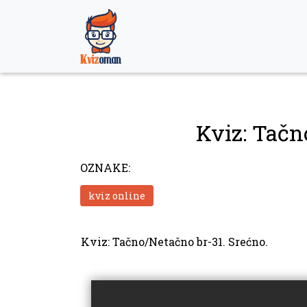
Skip
to
content
Kviz: Tačn
OZNAKE:
kviz online
Kviz: Tačno/Netačno br-31. Srećno.