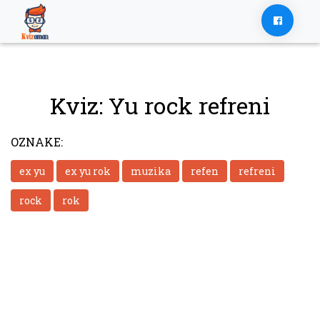
Skip
to
content
Kviz: Yu rock refreni
OZNAKE:
ex yu
ex yu rok
muzika
refen
refreni
rock
rok