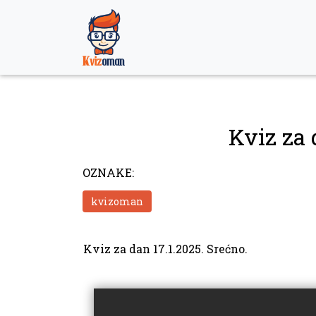
Skip
to
content
Kviz za 
OZNAKE:
kvizoman
Kviz za dan 17.1.2025. Srećno.