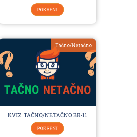
POKRENI
Tačno/Netačno
KVIZ: TAČNO/NETAČNO BR-11
POKRENI