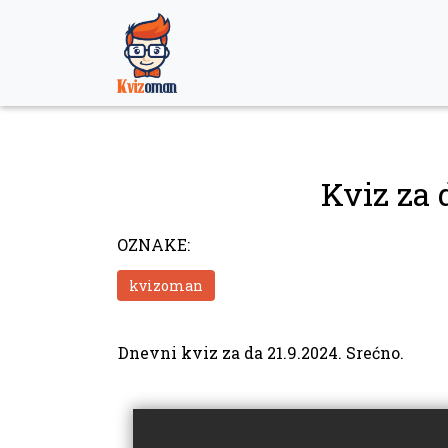
Skip
to
content
Kviz za 
OZNAKE:
kvizoman
Dnevni kviz za da 21.9.2024. Srećno.