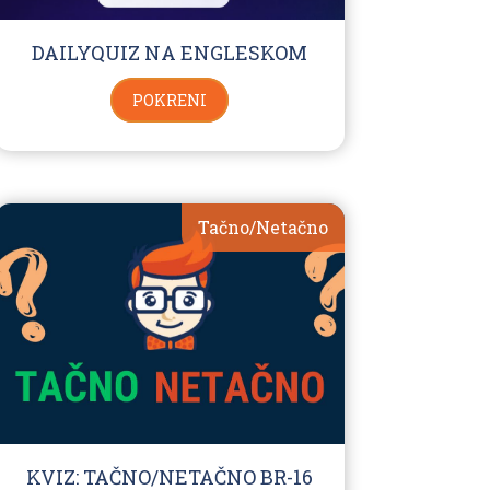
DAILYQUIZ NA ENGLESKOM
POKRENI
Tačno/Netačno
KVIZ: TAČNO/NETAČNO BR-16