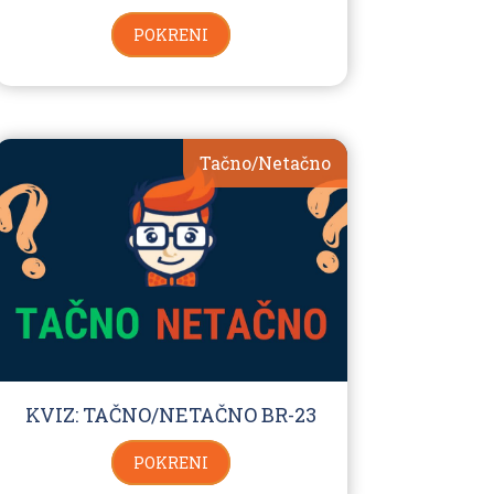
POKRENI
Tačno/Netačno
KVIZ: TAČNO/NETAČNO BR-23
POKRENI