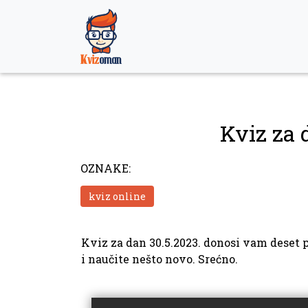
Skip
to
content
Kviz za 
OZNAKE:
kviz online
Kviz za dan 30.5.2023. donosi vam deset pi
i naučite nešto novo. Srećno.