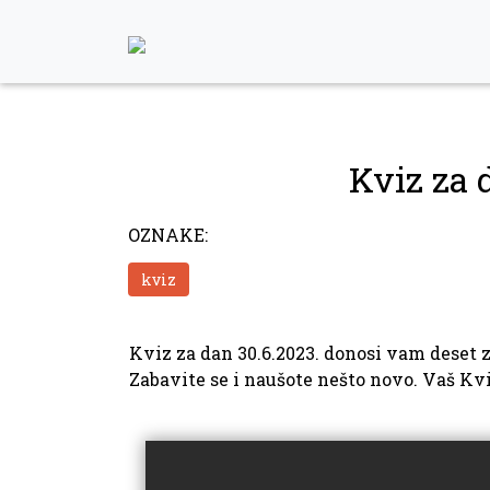
Skip
to
content
Kviz za 
OZNAKE:
kviz
Kviz za dan 30.6.2023. donosi vam deset za
Zabavite se i naušote nešto novo. Vaš K