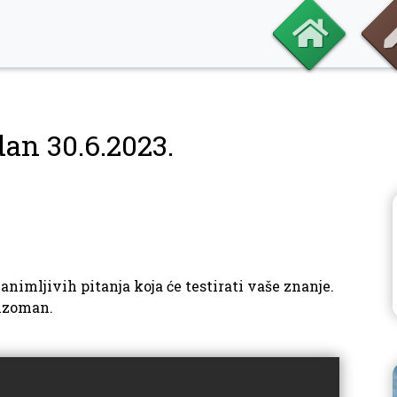
dan 30.6.2023.
nimljivih pitanja koja će testirati vaše znanje.
vizoman.