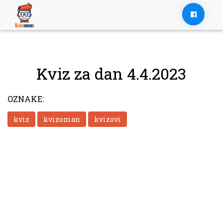
Skip
to
content
Kviz za dan 4.4.2023
OZNAKE:
kviz
kvizoman
kvizovi