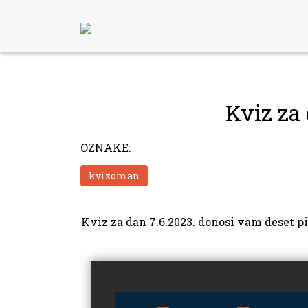
Skip
to
content
Kviz za 
OZNAKE:
kvizoman
Kviz za dan 7.6.2023. donosi vam deset pi