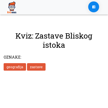
Skip
to
content
Kviz: Zastave Bliskog
istoka
OZNAKE:
geografija
zastave