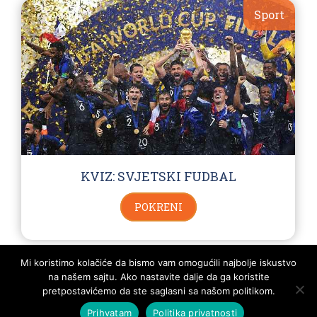
Sport
KVIZ: SVJETSKI FUDBAL
POKRENI
Mi koristimo kolačiće da bismo vam omogućili najbolje iskustvo
na našem sajtu. Ako nastavite dalje da ga koristite
POLITIKA PRIVATNOSTI I PRAVILA KORIŠTENJA
KONTAKT
SVA PRAVA ZADRŽANA - KVIZOMAN
pretpostavićemo da ste saglasni sa našom politikom.
Prihvatam
Politika privatnosti