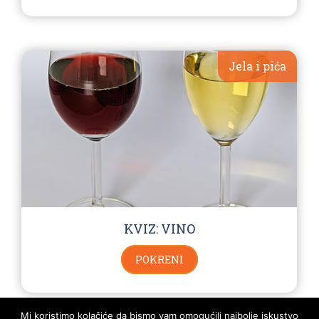
Jela i pića
KVIZ: VINO
POKRENI
Mi koristimo kolačiće da bismo vam omogućili najbolje iskustvo