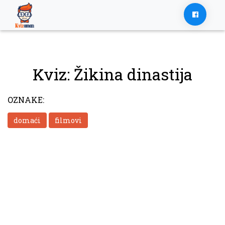
Skip
to
content
Kviz: Žikina dinastija
OZNAKE:
domaći
filmovi