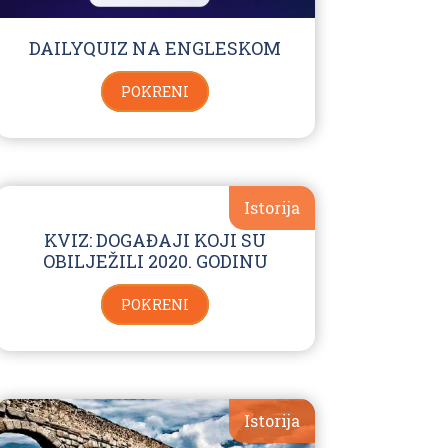
DAILYQUIZ NA ENGLESKOM
POKRENI
Istorija
KVIZ: DOGAĐAJI KOJI SU
OBILJEŽILI 2020. GODINU
POKRENI
Istorija