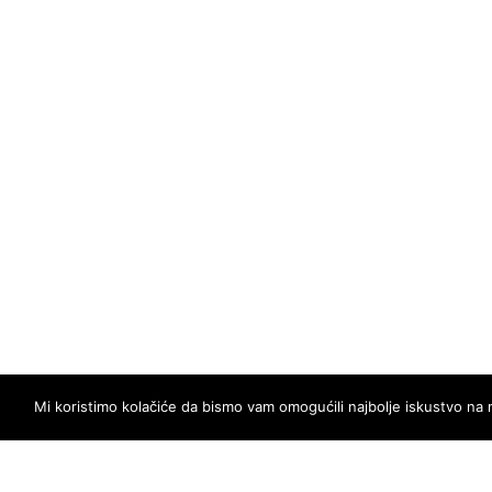
Mi koristimo kolačiće da bismo vam omogućili najbolje iskustvo na 
POLITIKA PRIVATNOSTI I PRAVILA KORIŠTEN