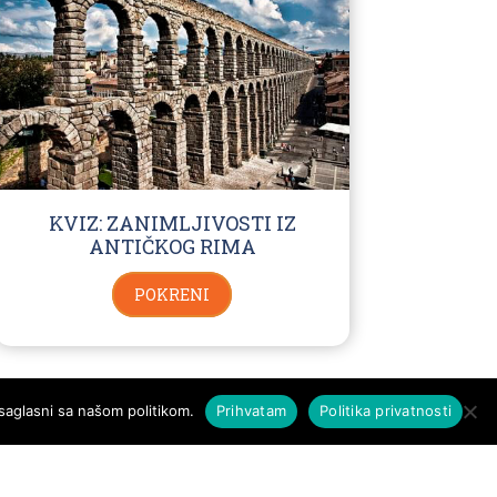
KVIZ: ZANIMLJIVOSTI IZ
ANTIČKOG RIMA
POKRENI
saglasni sa našom politikom.
Prihvatam
Politika privatnosti
SVA PRAVA ZADRŽANA - KVIZOMAN