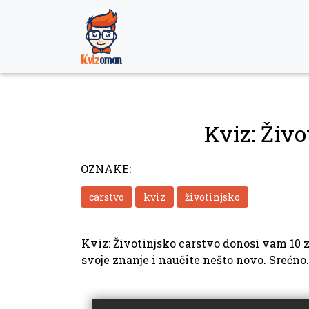
Skip
to
content
Kviz: Živo
OZNAKE:
carstvo
kviz
životinjsko
Kviz: Životinjsko carstvo donosi vam 10 za
svoje znanje i naučite nešto novo. Srećno.