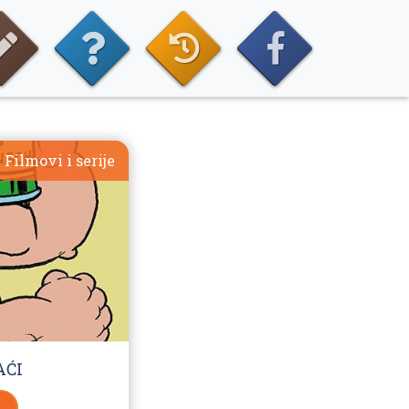
Filmovi i serije
AĆI