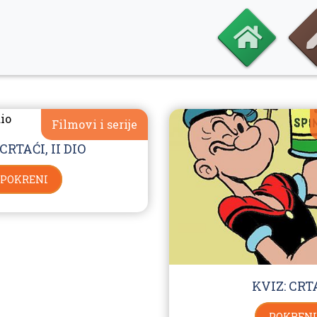
Filmovi i serije
CRTAĆI, II DIO
POKRENI
KVIZ: CRT
POKRENI