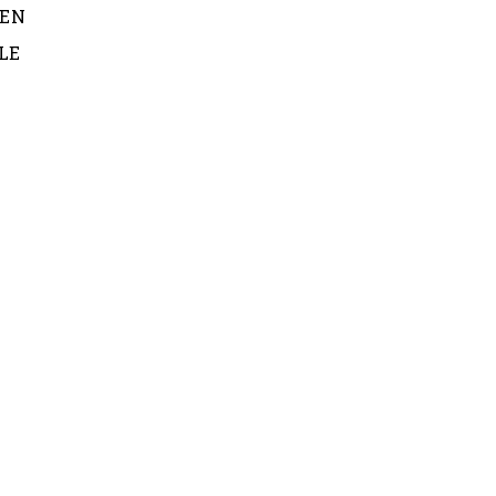
ĐEN
LE