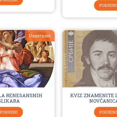
POKRENI
Umjetnost
ELA RENESANSNIH
KVIZ: ZNAMENITE 
SLIKARA
NOVČANIC
POKRENI
POKRENI