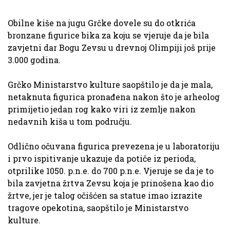
Obilne kiše na jugu Grčke dovele su do otkrića
bronzane figurice bika za koju se vjeruje da je bila
zavjetni dar Bogu Zevsu u drevnoj Olimpiji još prije
3.000 godina.
Grčko Ministarstvo kulture saopštilo je da je mala,
netaknuta figurica pronađena nakon što je arheolog
primijetio jedan rog kako viri iz zemlje nakon
nedavnih kiša u tom području.
Odlično očuvana figurica prevezena je u laboratoriju
i prvo ispitivanje ukazuje da potiče iz perioda,
otprilike 1050. p.n.e. do 700 p.n.e. Vjeruje se da je to
bila zavjetna žrtva Zevsu koja je prinošena kao dio
žrtve, jer je talog očišćen sa statue imao izrazite
tragove opekotina, saopštilo je Ministarstvo
kulture.