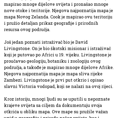
mapirao mnoge dijelove svijeta i pronašao mnoge
nove otoke i teritorije. Njegova najpoznatija mapa je
mapa Novog Zelanda. Cook je mapirao ovu teritoriju
i pružio detaljan prikaz geografije i prirodnih
resursa ovog područja.
Još jedan poznati istraživač bio je David
Livingstone. On je bio škotski misionar i istraživač
koji je putovao po Africi u 19. vijeku. Livingstone je
proučavao geologiju, botaniku i zoologiju ovog
područja, a takođe je mapirao mnoge dijelove Afrike.
Njegova najpoznatija mapa je mapa sliva rijeke
Zambezi. Livingstone je prvi put otkrio i opisao
slavni Victoria vodopad, koji se nalazi na ovoj rijeci.
Kroz istoriju, mnogi ljudi su se uputili u nepoznate
krajeve svijeta sa ciljem da dokumentuju svoja
otkrića u obliku mapa. Ove mape su pružile važan
uvid u geografiju i prirodu našeg svijeta, kao i