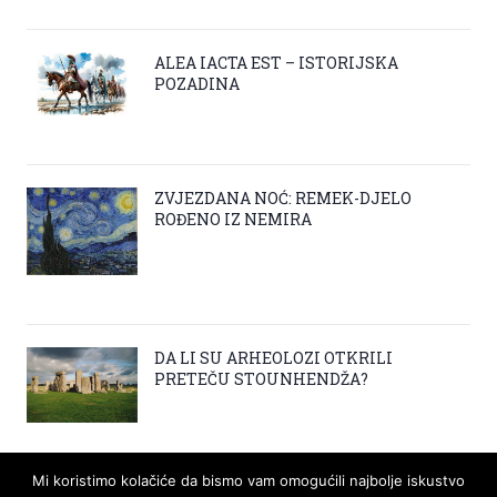
ALEA IACTA EST – ISTORIJSKA
POZADINA
ZVJEZDANA NOĆ: REMEK-DJELO
ROĐENO IZ NEMIRA
DA LI SU ARHEOLOZI OTKRILI
PRETEČU STOUNHENDŽA?
Mi koristimo kolačiće da bismo vam omogućili najbolje iskustvo