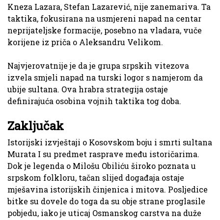
Kneza Lazara, Stefan Lazarević, nije zanemariva. Ta
taktika, fokusirana na usmjereni napad na centar
neprijateljske formacije, posebno na vladara, vuče
korijene iz priča o Aleksandru Velikom.
Najvjerovatnije je da je grupa srpskih vitezova
izvela smjeli napad na turski logor s namjerom da
ubije sultana. Ova hrabra strategija ostaje
definirajuća osobina vojnih taktika tog doba.
Zaključak
Istorijski izvještaji o Kosovskom boju i smrti sultana
Murata I su predmet rasprave među istoričarima.
Dok je legenda o Milošu Obiliću široko poznata u
srpskom folkloru, tačan slijed događaja ostaje
mješavina istorijskih činjenica i mitova. Posljedice
bitke su dovele do toga da su obje strane proglasile
pobjedu, iako je uticaj Osmanskog carstva na duže