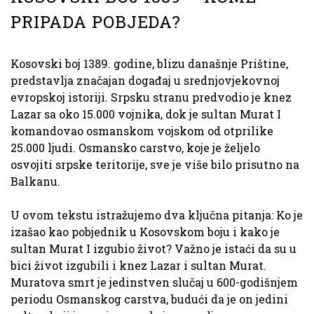
PRIPADA POBJEDA?
Kosovski boj 1389. godine, blizu današnje Prištine,
predstavlja značajan događaj u srednjovjekovnoj
evropskoj istoriji. Srpsku stranu predvodio je knez
Lazar sa oko 15.000 vojnika, dok je sultan Murat I
komandovao osmanskom vojskom od otprilike
25.000 ljudi. Osmansko carstvo, koje je željelo
osvojiti srpske teritorije, sve je više bilo prisutno na
Balkanu.
U ovom tekstu istražujemo dva ključna pitanja: Ko je
izašao kao pobjednik u Kosovskom boju i kako je
sultan Murat I izgubio život? Važno je istaći da su u
bici život izgubili i knez Lazar i sultan Murat.
Muratova smrt je jedinstven slučaj u 600-godišnjem
periodu Osmanskog carstva, budući da je on jedini