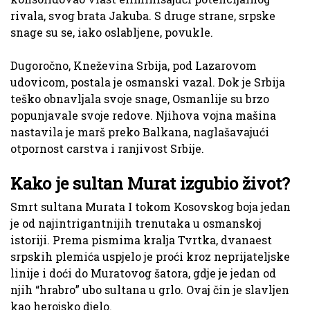
rivala, svog brata Jakuba. S druge strane, srpske
snage su se, iako oslabljene, povukle.
Dugoročno, Kneževina Srbija, pod Lazarovom
udovicom, postala je osmanski vazal. Dok je Srbija
teško obnavljala svoje snage, Osmanlije su brzo
popunjavale svoje redove. Njihova vojna mašina
nastavila je marš preko Balkana, naglašavajući
otpornost carstva i ranjivost Srbije.
Kako je sultan Murat izgubio život?
Smrt sultana Murata I tokom Kosovskog boja jedan
je od najintrigantnijih trenutaka u osmanskoj
istoriji. Prema pismima kralja Tvrtka, dvanaest
srpskih plemića uspjelo je proći kroz neprijateljske
linije i doći do Muratovog šatora, gdje je jedan od
njih “hrabro” ubo sultana u grlo. Ovaj čin je slavljen
kao herojsko djelo.