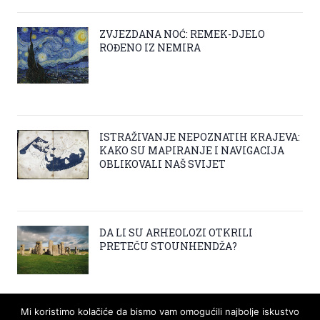
ZVJEZDANA NOĆ: REMEK-DJELO
ROĐENO IZ NEMIRA
ISTRAŽIVANJE NEPOZNATIH KRAJEVA:
KAKO SU MAPIRANJE I NAVIGACIJA
OBLIKOVALI NAŠ SVIJET
DA LI SU ARHEOLOZI OTKRILI
PRETEČU STOUNHENDŽA?
Mi koristimo kolačiće da bismo vam omogućili najbolje iskustvo