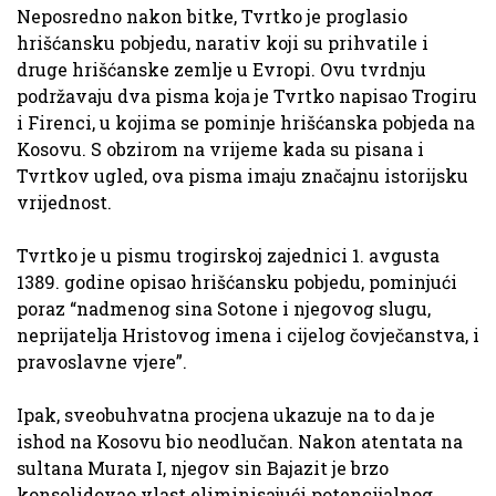
Neposredno nakon bitke, Tvrtko je proglasio
hrišćansku pobjedu, narativ koji su prihvatile i
druge hrišćanske zemlje u Evropi. Ovu tvrdnju
podržavaju dva pisma koja je Tvrtko napisao Trogiru
i Firenci, u kojima se pominje hrišćanska pobjeda na
Kosovu. S obzirom na vrijeme kada su pisana i
Tvrtkov ugled, ova pisma imaju značajnu istorijsku
vrijednost.
Tvrtko je u pismu trogirskoj zajednici 1. avgusta
1389. godine opisao hrišćansku pobjedu, pominjući
poraz “nadmenog sina Sotone i njegovog slugu,
neprijatelja Hristovog imena i cijelog čovječanstva, i
pravoslavne vjere”.
Ipak, sveobuhvatna procjena ukazuje na to da je
ishod na Kosovu bio neodlučan. Nakon atentata na
sultana Murata I, njegov sin Bajazit je brzo
konsolidovao vlast eliminisajući potencijalnog