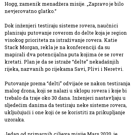
Hogg, zamenik menadžera misije. „Zapravo je bilo
nevjerovatno glatko.“
Dok inženjeri testiraju sisteme rovera, naučnici
planiraju putovanje roverom do delte koja je region
visokog prioriteta za istraživanje rovera. Katie
Stack Morgan, rekla je na konferenciji da su
mapirali dva potencijalna puta kojima će se rover
kretati. Plan je da se istraže “delte” nekadašnjih
rijeka, nazvanih po rijekama Savi, Plivi i Neretvi.
Putovanje prema “delti” odvijaće se nakon testiranja
malog drona, koji se nalazi u sklopu rovera i koje bi
trebalo da traje oko 30 dana. Inženjeri nastavljaju u
sljedećim danima da testiraju neke sisteme rovera,
uključujući i one koji će se koristiti za prikupljanje
uzoraka.
Jedan od primarnih ciljeva misije Mars 2020. je