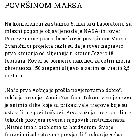
POVRŠINOM MARSA
Na konferenciji za štampu 5. marta u Laboratoriji za
mlazni pogon je objavljeno da je NASA-in rover
Perseverance počeo da se kreće površinom Marsa.
Zvaničnici projekta rekli su da je rover napravio
prva kretanja od slijetanja u krater Jezero 18.
februara. Rover se pomjerio naprijed za četiri metra,
okrenuo za 150 stepeni ulijevo, a zatim se vratio 2,5
metara.
„Naša prva vožnja je prošla nevjerovatno dobro“,
rekla je inženjer Anais Zarifian. Tokom vožnje rover
je snimio slike koje su prikazivale tragove koje su
ostavili njegovi točkovi. Prva vožnja roverom dio je
tekućih provjera rovera i njegovih instrumenata.
„Nismo imali problema sa hardverom. Sve je
funkcionisalo što smo provjerili “, rekao je Robert