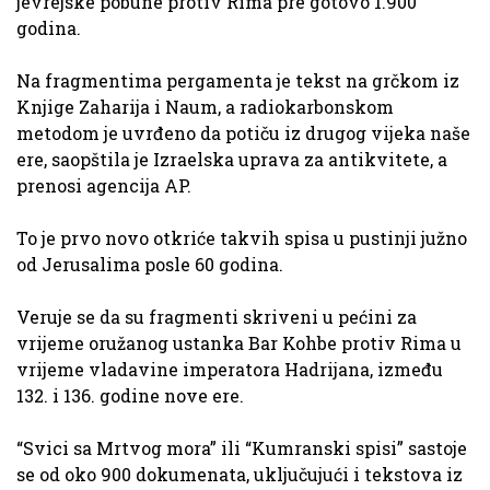
jevrejske pobune protiv Rima pre gotovo 1.900
godina.
Na fragmentima pergamenta je tekst na grčkom iz
Knjige Zaharija i Naum, a radiokarbonskom
metodom je uvrđeno da potiču iz drugog vijeka naše
ere, saopštila je Izraelska uprava za antikvitete, a
prenosi agencija AP.
To je prvo novo otkriće takvih spisa u pustinji južno
od Jerusalima posle 60 godina.
Veruje se da su fragmenti skriveni u pećini za
vrijeme oružanog ustanka Bar Kohbe protiv Rima u
vrijeme vladavine imperatora Hadrijana, između
132. i 136. godine nove ere.
“Svici sa Mrtvog mora” ili “Kumranski spisi” sastoje
se od oko 900 dokumenata, uključujući i tekstova iz