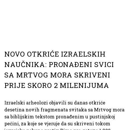
NOVO OTKRIĆE IZRAELSKIH
NAUČNIKA: PRONAĐENI SVICI
SA MRTVOG MORA SKRIVENI
PRIJE SKORO 2 MILENIJUMA
Izraelski arheolozi objavili su danas otkriće
desetina novih fragmenata svitaka sa Mrtvog mora
sa biblijskim tekstom pronađenim u pustinjskoj
pećini, za koje se vjeruje da su skriveni tokom