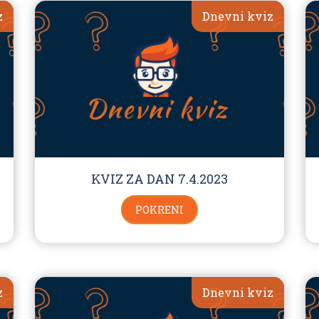
z
Dnevni kviz
KVIZ ZA DAN 7.4.2023
POKRENI
z
Dnevni kviz