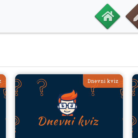
z
Dnevni kviz